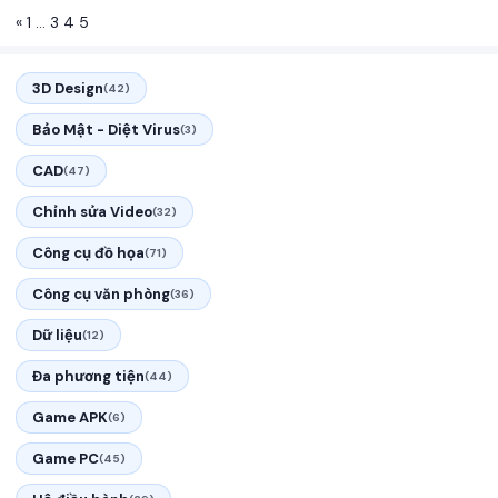
«
1
…
3
4
5
3D Design
(42)
Bảo Mật - Diệt Virus
(3)
CAD
(47)
Chỉnh sửa Video
(32)
Công cụ đồ họa
(71)
Công cụ văn phòng
(36)
Dữ liệu
(12)
Đa phương tiện
(44)
Game APK
(6)
Game PC
(45)