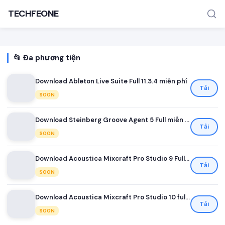
TECHFEONE
📂 Đa phương tiện
Download Ableton Live Suite Full 11.3.4 miễn phí
Tải
SOON
Download Steinberg Groove Agent 5 Full miễn phí
TÌM KIẾM PHỔ BIẾN
Tải
SOON
MOD APK
Game offline
Ứng dụng miễn phí
Download Acoustica Mixcraft Pro Studio 9 Full miễn phí
Tải
SOON
Download Acoustica Mixcraft Pro Studio 10 full miễn phí
Tải
SOON