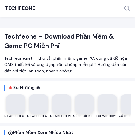
TECHFEONE
Techfeone – Download Phần Mềm &
Game PC Miễn Phí
Techfeone.net – Kho tải phần mềm, game PC, công cụ đồ họa,
CAD, thiết kế và ứng dụng văn phòng miễn phí. Hướng dẫn cài
đặt chi tiết, an toàn, nhanh chóng.
TÌM KIẾM PHỔ BIẾN
MOD APK
Game offline
Ứng dụng miễn phí
Xu Hướng 🔥
Download Substance Painter 9.1 (2024) full – Mô hình nhân vật 3D miễn phí
Download Steinberg Absolute 6 Virtual Instrument Collection v2023 Full miễn phí
Download Visual Studio 2010 Professional Full miễn phí
Cách tắt hoặc vô hiệu hóa Windows Defender trong Windows 10/11
Tắt Windows Defender nhanh chóng bằng Defender Control
Phần Mềm Xem Nhiều Nhất