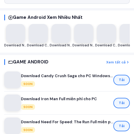
Game Android Xem Nhiều Nhất
Download NBA 2K14 Full – Trò chơi bóng rổ miễn phí cho PC
Download Call Of Duty: Modern Warfare 2 Campaign Remastered Full miễn phí cho PC
Download Need for Speed ​​Carbon [NFS Carbon] Full miễn phí cho PC
Download Need For Speed ​​Most Wanted 2005 Full miễn phí cho PC
Download Call Of Duty: Black Ops 1 Full – trò chơi bắn súng miễn phí cho PC
GAME ANDROID
Xem tất cả
Download Candy Crush Saga cho PC Windows Full miễn phí
Tải
SOON
Download Iron Man Full miễn phí cho PC
Tải
SOON
Download Need For Speed: The Run Full miễn phí cho PC
Tải
SOON