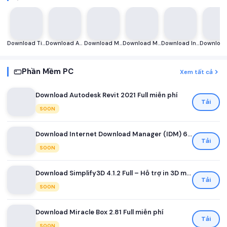
Download TinyTask Full cho Windows – Tự động nhấp chuột, bàn phím miễn phí
Download Autodesk Revit 2021 Full miễn phí
Download Minitab 21 Full phiên bản mới nhất [2023] miễn phí
Download Minitab 20 Full – Công cụ phân tích dữ liệu và thống kê miễn phí
Download Internet Download Manager (IDM) 6.36 Build 7 Full Miễn Phí
Phần Mềm PC
Xem tất cả
Download Autodesk Revit 2021 Full miễn phí
Tải
SOON
Download Internet Download Manager (IDM) 6.36 Build 7 Full Miễn Phí
Tải
SOON
Download Simplify3D 4.1.2 Full – Hỗ trợ in 3D miễn phí
Tải
SOON
Download Miracle Box 2.81 Full miễn phí
Tải
SOON