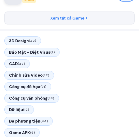
SOON
Xem tất cả Game
3D Design
(42)
Bảo Mật - Diệt Virus
(3)
CAD
(47)
Chỉnh sửa Video
(32)
Công cụ đồ họa
(71)
Công cụ văn phòng
(36)
Dữ liệu
(12)
Đa phương tiện
(44)
Game APK
(6)