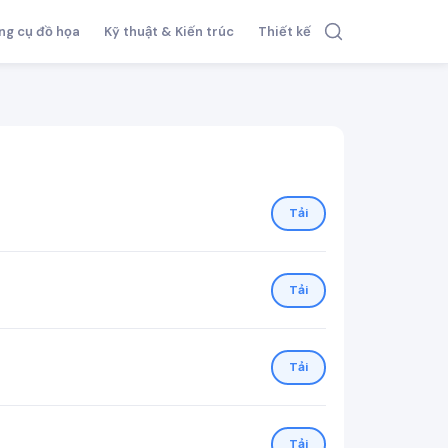
ng cụ đồ họa
Kỹ thuật & Kiến trúc
Thiết kế
Tải
Tải
Tải
Tải