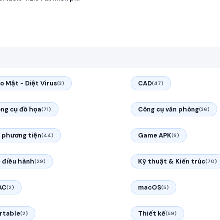
o Mật - Diệt Virus
CAD
(3)
(47)
ng cụ đồ họa
Công cụ văn phòng
(71)
(36)
 phương tiện
Game APK
(44)
(6)
 điều hành
Kỹ thuật & Kiến trúc
(29)
(70)
AC
macOS
(2)
(5)
rtable
Thiết kế
(2)
(59)