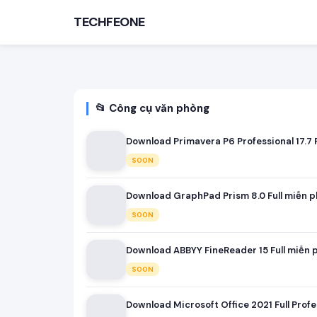
TECHFEONE
📂 Công cụ văn phòng
Download Primavera P6 Professional 17.7 F
SOON
Download GraphPad Prism 8.0 Full miễn p
TÌM KIẾM PHỔ BIẾN
SOON
MOD APK
Game offline
Ứng dụng miễn phí
Download ABBYY FineReader 15 Full miễn p
SOON
Download Microsoft Office 2021 Full Profe