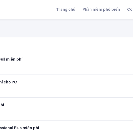
Trang chủ
Phần mềm phổ biến
Cô
ull miễn phí
hí cho PC
hí
ssional Plus miễn phí