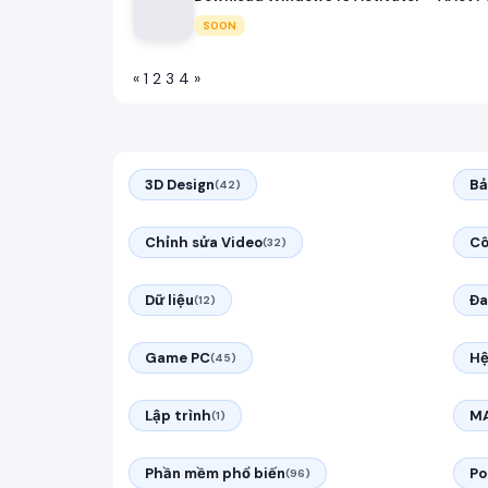
SOON
«
1
2
3
4
»
3D Design
Bả
(42)
Chỉnh sửa Video
Cô
(32)
Dữ liệu
Đa
(12)
Game PC
Hệ
(45)
Lập trình
M
(1)
Phần mềm phổ biến
Po
(96)