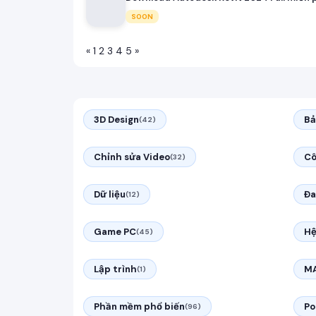
SOON
«
1
2
3
4
5
»
3D Design
Bả
(42)
Chỉnh sửa Video
Cô
(32)
Dữ liệu
Đa
(12)
Game PC
Hệ
(45)
Lập trình
M
(1)
Phần mềm phổ biến
Po
(96)