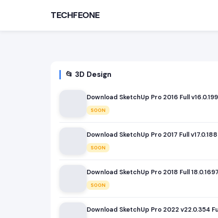
TECHFEONE
📂 3D Design
Download SketchUp Pro 2016 Full v16.0.199
SOON
Download SketchUp Pro 2017 Full v17.0.18
TÌM KIẾM PHỔ BIẾN
SOON
MOD APK
Game offline
Ứng dụng miễn phí
Download SketchUp Pro 2018 Full 18.0.169
SOON
Download SketchUp Pro 2022 v22.0.354 Ful