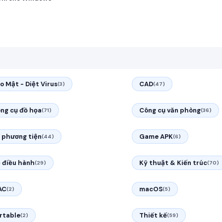
o Mật - Diệt Virus
CAD
(3)
(47)
ng cụ đồ họa
Công cụ văn phòng
(71)
(36)
 phương tiện
Game APK
(44)
(6)
 điều hành
Kỹ thuật & Kiến trúc
(29)
(70)
AC
macOS
(2)
(5)
rtable
Thiết kế
(2)
(59)