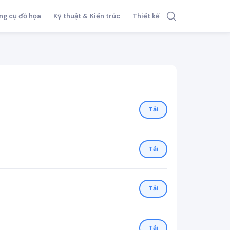
ng cụ đồ họa
Kỹ thuật & Kiến trúc
Thiết kế
Tải
Tải
Tải
Tải